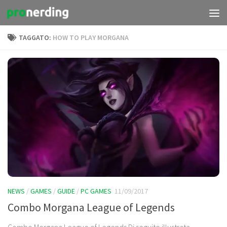
Salta al contenuto
TAGGATO:
HOW TO PLAY MORGANA
NEWS
/
GAMES
/
GUIDE
/
PC GAMES
11/09/2017
Combo Morgana League of Legends