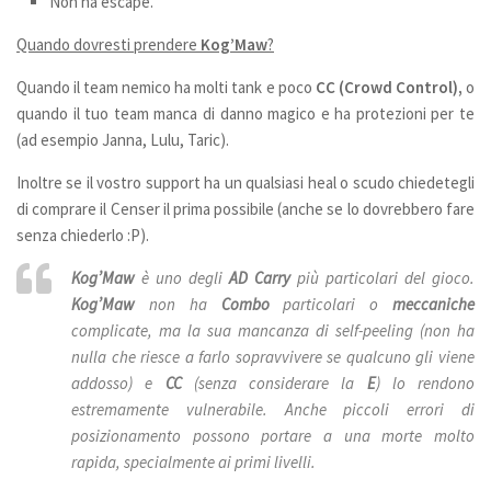
Non ha escape.
Quando dovresti prendere
Kog’Maw
?
Quando il team nemico ha molti tank e poco
CC (Crowd Control),
o
quando il tuo team manca di danno magico e ha protezioni per te
(ad esempio Janna, Lulu, Taric).
Inoltre se il vostro support ha un qualsiasi heal o scudo chiedetegli
di comprare il Censer il prima possibile (anche se lo dovrebbero fare
senza chiederlo :P).
Kog’Maw
è uno degli
AD Carry
più particolari del gioco.
Kog’Maw
non ha
Combo
particolari o
meccaniche
complicate, ma la sua mancanza di self-peeling (non ha
nulla che riesce a farlo sopravvivere se qualcuno gli viene
addosso) e
CC
(senza considerare la
E
) lo rendono
estremamente vulnerabile. Anche piccoli errori di
posizionamento possono portare a una morte molto
rapida, specialmente ai primi livelli.