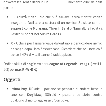
ritrovereste senza danni in un momento cruciale della
partita.
E
–
Abilità
molto utile che può salvarvi la vita mentre venite
inseguiti o facilitare la cattura di un nemico. Se siete con un
support
come
Morgana
,
Thresh
,
Bard
o
Nami
allora facilita il
vostro
support
nel colpire i loro
CC.
R
– Ottima per farmare wave da lontano e per uccidere nemici
da range dopo i loro flash/escape. Ricordate che se il nemico è
sotto il 40% di vita il danno è raddoppiato.
Ordine
skills
di
Kog’Maw
per
League of Legends:
W-Q-E
(livelli 1-
2-3) poi
max R>W>E>Q
Oggetti:
Primo buy
: DBlade + pozione se pensate di andare bene in
lane con
Kog’Maw
, DShield + pozione se siete contro
qualcuno di molto aggressivo/con poke.