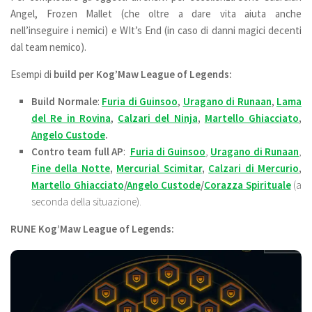
Angel, Frozen Mallet (che oltre a dare vita aiuta anche
nell’inseguire i nemici) e WIt’s End (in caso di danni magici decenti
dal team nemico).
Esempi di
build per Kog’Maw League of Legends:
Build
Normale
:
Furia di
Guinsoo
,
Uragano di Runaan
,
Lama
del Re in Rovina
,
Calzari del Ninja
,
Martello Ghiacciato
,
Angelo Custode
.
Contro team full AP
:
Furia di
Guinsoo
,
Uragano di Runaan
,
Fine della Notte
,
Mercurial Scimitar
,
Calzari di Mercurio
,
Martello Ghiacciato
/
Angelo Custode
/
Corazza Spirituale
(a
seconda della situazione).
RUNE Kog’Maw League of Legends: