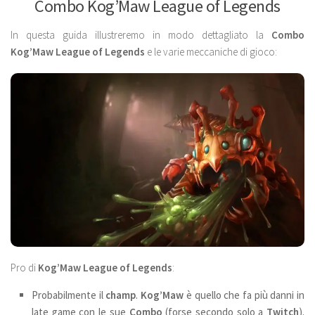
Combo Kog’Maw League of Legends
In questa guida illustreremo in modo dettagliato la
Combo
Kog’Maw
League of Legends
e le varie meccaniche di gioco:
Pro di
Kog’Maw
League of Legends
:
Probabilmente il
champ
.
Kog’Maw
è quello che fa più danni in
late game con le sue
Combo
(forse secondo solo a
Twitch
).