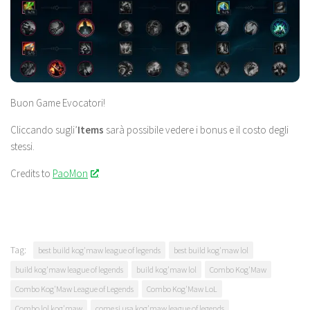
Buon Game Evocatori!
Cliccando sugli’
Items
sarà possibile vedere i bonus e il costo degli
stessi.
Credits to
PaoMon
Tag:
best build kog'maw league of legends
best build kog'maw lol
build kog'maw league of legends
build kog'maw lol
Combo Kog'Maw
Combo Kog'Maw League of Legends
Combo Kog'Maw LoL
Combo lol kog'maw
come si usa kog'maw league of legends