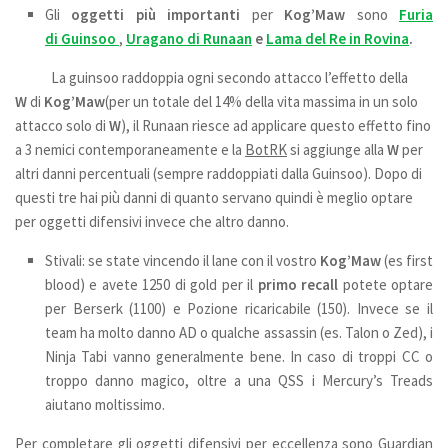
Gli
oggetti più importanti
per
Kog’Maw
sono
Furia
di
Guinsoo
,
Uragano di Runaan
e
Lama del Re in Rovina
.
La guinsoo raddoppia ogni secondo attacco l’effetto della
W
di
Kog’Maw
(per un totale del 14% della vita massima in un solo
attacco solo di
W
), il Runaan riesce ad applicare questo effetto fino
a 3 nemici contemporaneamente e la
BotRK
si aggiunge alla
W
per
altri danni percentuali (sempre raddoppiati dalla Guinsoo). Dopo di
questi tre hai più danni di quanto servano quindi è meglio optare
per oggetti difensivi invece che altro danno.
Stivali: se state vincendo il lane con il vostro
Kog’Maw
(es first
blood) e avete 1250 di gold per il
primo recall
potete optare
per Berserk (1100) e Pozione ricaricabile (150). Invece se il
team ha molto danno AD o qualche assassin (es. Talon o Zed), i
Ninja Tabi vanno generalmente bene. In caso di troppi CC o
troppo danno magico, oltre a una QSS i Mercury’s Treads
aiutano moltissimo.
Per completare gli oggetti difensivi per eccellenza sono Guardian