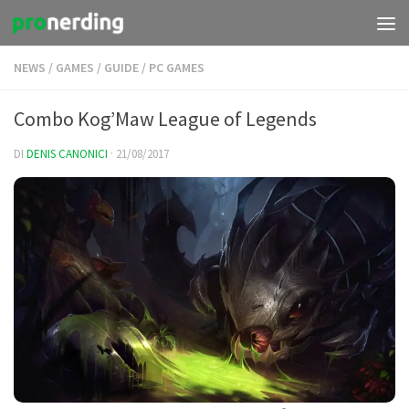
Salta al contenuto
NEWS
/
GAMES
/
GUIDE
/
PC GAMES
Combo Kog’Maw League of Legends
DI
DENIS CANONICI
·
21/08/2017