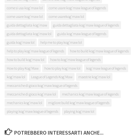
come si usa kog'maw lol
come usare kog'maw league of legends
come usare kog'maw lol
come usarekog'maw lol
guida dettagliata kog'maw
guida dettagliata kog'maw league of legends
guida dettagliata kog'maw lol
guida kog'maw league of legends
guida kog'maw lol
help me to play kog'maw lol
help to play kog'maw league of legends
how to build kog'maw league of legends
how to build kog'maw lol
how to kog'maw league of legends
How to play Kog'Maw
how to play kog'maw lol
kog'maw league of legends
kog'maw lol
League of Legends Kog'Maw
maestrie kog'maw lol
meccaniche di gioco kog'maw league of legends
meccaniche di gioco kog'maw lol
mechanics kog'maw league of legends
mechanics kog'maw lol
migliore build kog'maw league of legends
playing kog'maw league of legends
playing kog'maw lol
POTREBBERO INTERESSARTI ANCHE...