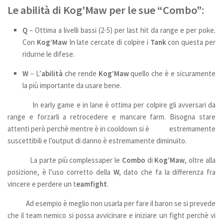
Le abilità di Kog’Maw per le sue “Combo”
:
Q
– Ottima a livelli bassi (2-5) per last hit da range e per poke.
Con
Kog’Maw
In late cercate di colpire i
Tank
con questa per
ridurne le difese.
W
– L’
abilità
che rende
Kog’Maw
quello che è e sicuramente
la più importante da usare bene.
In early game e in lane è ottima per colpire gli avversari da
range e forzarli a retrocedere e mancare farm. Bisogna stare
attenti però perchè mentre è in cooldown si è estremamente
suscettibili e l’output di danno è estremamente diminuito.
La parte più complessaper le
Combo
di
Kog’Maw
, oltre alla
posizione, è l’uso corretto della
W,
dato che fa la differenza fra
vincere e perdere un t
eamfight
.
Ad esempio è meglio non usarla per fare il baron se si prevede
che il team nemico si possa avvicinare e iniziare un fight perchè vi